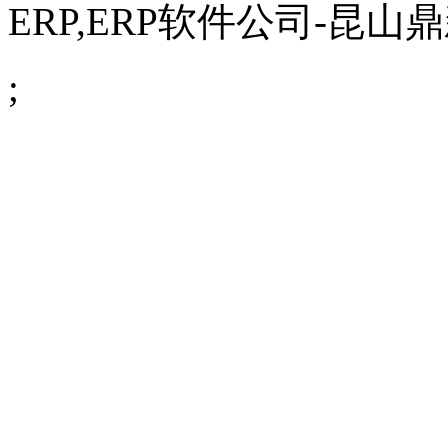
ERP,
ERP软件公司
-昆山鼎新
;